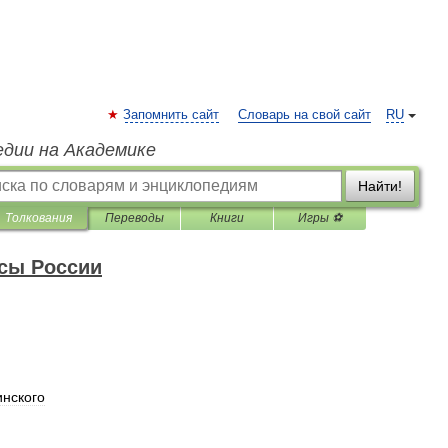
Запомнить сайт
Словарь на свой сайт
RU
едии на Академике
Найти!
Толкования
Переводы
Книги
Игры ⚽
сы России
нского