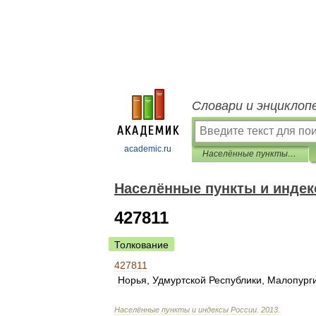
Словари и энциклоп
academic.ru
Населённые пункты и индексы России
Населённые пункты и индек
427811
Толкование
427811
Норья
,
Удмуртской
Республики
,
Малопурги
Населённые
пункты
и
индексы
России
.
2013
.