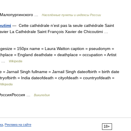
, Малопургинского …
Населённые пункты и индексы России
outimi
— Cette cathédrale n’est pas la seule cathédrale Saint
Xavier La Cathédrale Saint François Xavier de Chicoutimi …
gesize = 150px name = Laura Watton caption = pseudonym =
rthplace = England deathdate = deathplace = occupation = Artist
 =… …
Wikipedia
e = Jarnail Singh fullname = Jarnail Singh dateofbirth = birth date
ryofbirth = India dateofdeath = cityofdeath = countryofdeath =
Wikipedia
 РоссияРоссия …
Википедия
ка
,
Реклама на сайте
18+