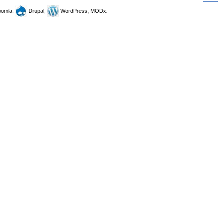
omla,
Drupal,
WordPress, MODx.