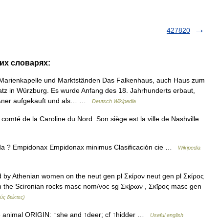
427820
гих словарях:
Marienkapelle und Marktständen Das Falkenhaus, auch Haus zum
tz in Würzburg. Es wurde Anfang des 18. Jahrhunderts erbaut,
ßner aufgekauft und als… …
Deutsch Wikipedia
mté de la Caroline du Nord. Son siège est la ville de Nashville.
da ? Empidonax Empidonax minimus Clasificación cie …
Wikipedia
d by Athenian women on the neut gen pl Σκίρον neut gen pl Σκίρος
m the Scironian rocks masc nom/voc sg Σκί̱ρων , Σκῖρος masc gen
ς δείκτες)
e animal ORIGIN: ↑she and ↑deer; cf ↑hidder …
Useful english