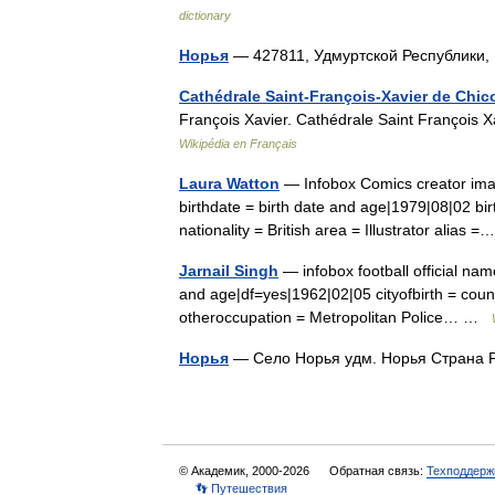
dictionary
Норья
— 427811, Удмуртской Республики
Cathédrale Saint-François-Xavier de Chic
François Xavier. Cathédrale Saint François 
Wikipédia en Français
Laura Watton
— Infobox Comics creator ima
birthdate = birth date and age|1979|08|02 bi
nationality = British area = Illustrator alias
Jarnail Singh
— infobox football official nam
and age|df=yes|1962|02|05 cityofbirth = count
otheroccupation = Metropolitan Police… …
Норья
— Село Норья удм. Норья Страна
© Академик, 2000-2026
Обратная связь:
Техподдерж
👣 Путешествия