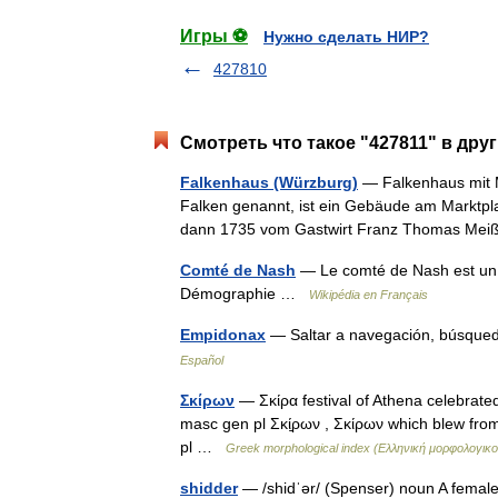
Игры ⚽
Нужно сделать НИР?
427810
Смотреть что такое "427811" в дру
Falkenhaus (Würzburg)
— Falkenhaus mit 
Falken genannt, ist ein Gebäude am Marktpla
dann 1735 vom Gastwirt Franz Thomas Mei
Comté de Nash
— Le comté de Nash est un co
Démographie …
Wikipédia en Français
Empidonax
— Saltar a navegación, búsque
Español
Σκίρων
— Σκίρα festival of Athena celebrate
masc gen pl Σκί̱ρων , Σκίρων which blew fro
pl …
Greek morphological index (Ελληνική μορφολογικού
shidder
— /shidˈər/ (Spenser) noun A femal